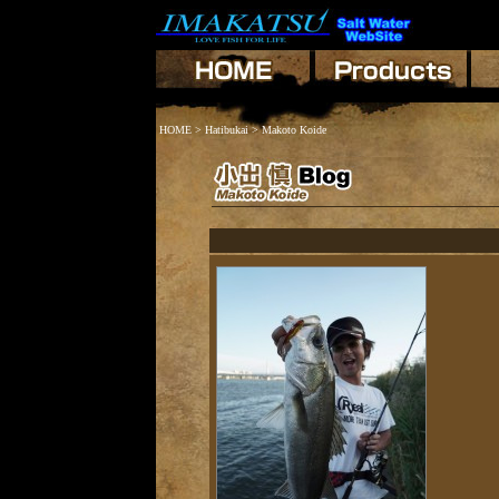
HOME
>
Hatibukai
> Makoto Koide