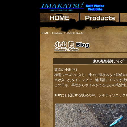
HOME
>
Hatibukai
> Makoto Koide
東京湾奥港湾デイゲー
東京の小出です。
梅雨シーズンに入り、徐々に海水温も上昇傾向
水が入ったタイミングで、港湾部にイワシが接
この日も、早朝からボイルがでるほどの高活性
TOPにも反応する状況の中、ソルティソニック1