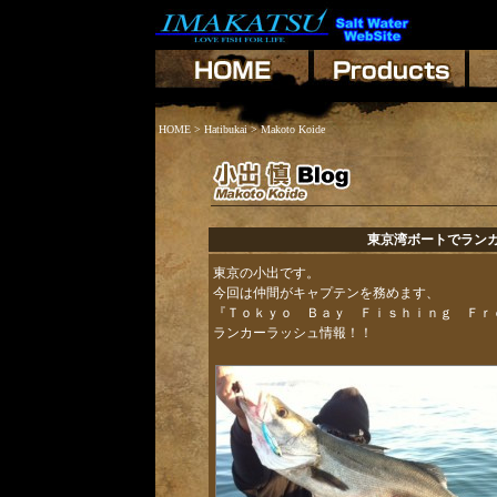
HOME
>
Hatibukai
> Makoto Koide
東京湾ボートでランカ
東京の小出です。
今回は仲間がキャプテンを務めます、
『Ｔｏｋｙｏ Ｂａｙ Ｆｉｓｈｉｎｇ Ｆｒ
ランカーラッシュ情報！！