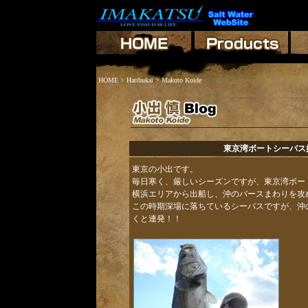
HOME
>
Hatibukai
> Makoto Koide
東京湾ボートシーバス
東京の小出です。
毎日寒く、厳しいシーズンですが、東京湾ボ
横浜エリアから出船し、沖のバースまわりを
この時期深場に落ちているシーバスですが、沖
くと連発！！