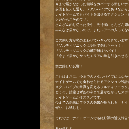
今まで届かなかった領域をカバーする新しいナ
前回も伝えた通り、メタルバイブでありながら
ナイトゲームでもバイトを出せるアクション（
クだからこそのワザ。
さんざん釣り切った後や、先行者にさんざん叩
みんなは届かないので、まだルアーの入ってな
この釣り方が私のまわりでハヤってきています
「ソルティソニックは明暗で釣れちゃう！」
「ソルティソニックの飛距離はヤバイ！」
「今まで届かなかったエリアの魚を引き出せる
実に嬉しい反響！
これはまさに、今までのメタルバイブにはなか
ナイトゲームでも食わせられるアクション設計
メタルバイブの常識を変えるソルティソニック
どうぞ、躊躇せずあの今まで届かなかったスポ
ナイトゲームがオススメです。
今までの釣果にプラスの釣果が獲られる、ナイ
ぜひ、お試しを。
それでは、ナイトゲームでも絶好調の近況報告
あっそれと。