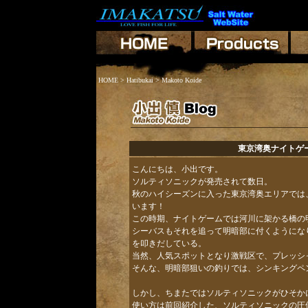
HOME
>
Hatibukai
> Makoto Koide
東京湾奥ナイトゲ
こんにちは、小出です。
ソルティソニックが発売されて数日。
秋のハイシーズンに入った東京湾奥エリアでは
います！
この時期、ナイトゲームでは河川に架かる橋の
シーバスもそれを追って明暗部に付くようにな
を叩きだしている。
当然、人気スポットとなり激戦区で、プレッシ
そんな、明暗部狙いの釣りでは、シンキングペ
しかし、ちまたではソルティソニックがひそか
使い方は前回紹介した、ソルティソニックの圧