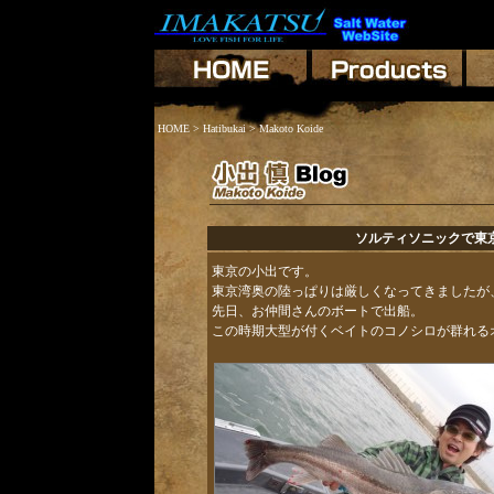
HOME
>
Hatibukai
> Makoto Koide
ソルティソニックで東
東京の小出です。
東京湾奥の陸っぱりは厳しくなってきましたが
先日、お仲間さんのボートで出船。
この時期大型が付くベイトのコノシロが群れる