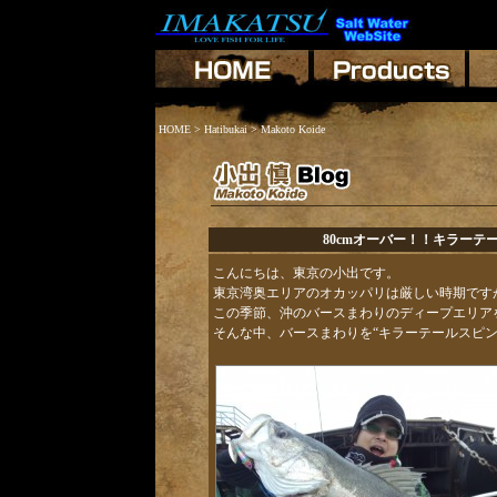
HOME
>
Hatibukai
> Makoto Koide
80cmオーバー！！キラー
こんにちは、東京の小出です。
東京湾奥エリアのオカッパリは厳しい時期です
この季節、沖のバースまわりのディープエリア
そんな中、バースまわりを“キラーテールスピン3