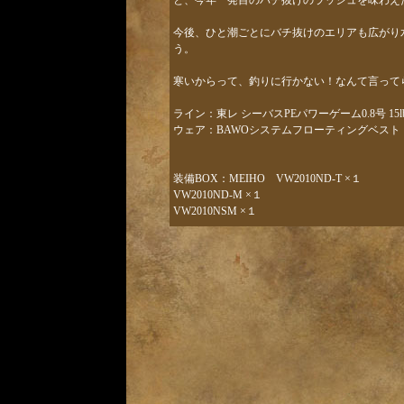
と、今年一発目のバチ抜けのラッシュを味わえ
今後、ひと潮ごとにバチ抜けのエリアも広がり
う。
寒いからって、釣りに行かない！なんて言って
ライン：東レ シーバスPEパワーゲーム0.8号 15l
ウェア：BAWOシステムフローティングベスト
装備BOX：MEIHO VW2010ND-T ×１
VW2010ND-M ×１
VW2010NSM ×１