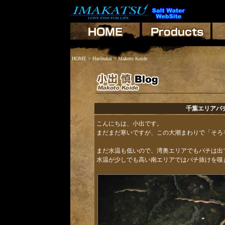
HOME
>
Hatibukai
> Makoto Koide
千葉エリアバ
こんにちは、小出です。
まだまだ寒いですが、この大潮まわりで「そろ
まだ水温も低いので、湾奥エリアでもバチは出
水温が少しでも高い南エリアではバチ抜けを嗅