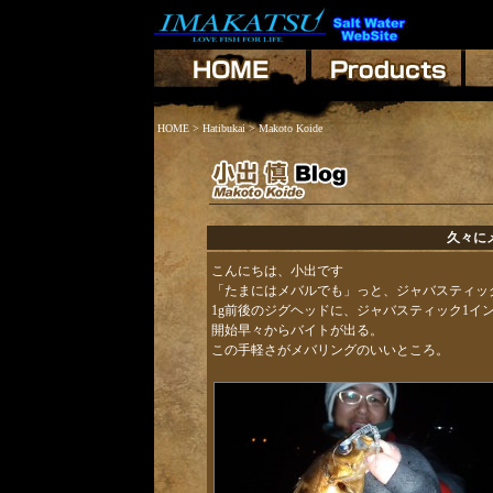
HOME
>
Hatibukai
> Makoto Koide
久々に
こんにちは、小出です
「たまにはメバルでも」っと、ジャバスティッ
1g前後のジグヘッドに、ジャバスティック1イ
開始早々からバイトが出る。
この手軽さがメバリングのいいところ。