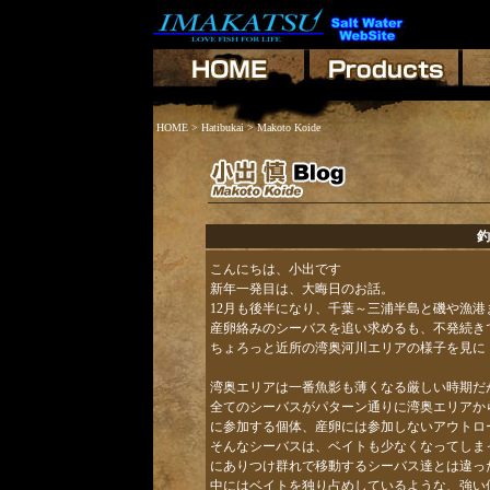
HOME
>
Hatibukai
> Makoto Koide
釣
こんにちは、小出です
新年一発目は、大晦日のお話。
12月も後半になり、千葉～三浦半島と磯や漁港
産卵絡みのシーバスを追い求めるも、不発続き
ちょろっと近所の湾奥河川エリアの様子を見に
湾奥エリアは一番魚影も薄くなる厳しい時期だ
全てのシーバスがパターン通りに湾奥エリアか
に参加する個体、産卵には参加しないアウトロ
そんなシーバスは、ベイトも少なくなってしま
にありつけ群れで移動するシーバス達とは違っ
中にはベイトを独り占めしているような、強い